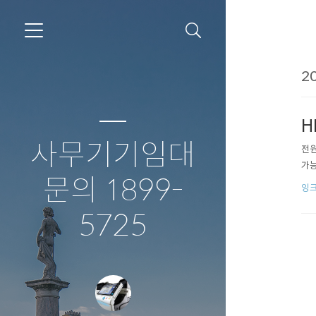
20
H
사무기기임대
전원
가능
문의 1899-
잉크
5725